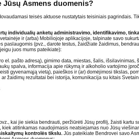
kome Jūsų Asmens duomenis?
ovaudamasi teisės aktuose nustatytais teisiniais pagrindais. T
kurtų individualių anketų administravimo, identifikavimo, tin
tainėje ir (arba) Mobiliojoje aplikacijoje, talpinate savo sukurt
s paslaugomis (pvz., darote testus, žaidžiate žaidimus, bendrauja
jeigu juos mums pateikiate):
ro el. pašto adresą), gimimo data, miestas, šalis, išsilavinimas, š
aukų spalva, informacija apie rūkymą ir alkoholio vartojimo įproč
keisti gyvenamąją vietą), paieškos ir (ar) domėjimosi tikslas, po
 ar žaidimų rezultatai bei istorija, komunikacija su kitais Svetain
s
z., kai jie siekia bendrauti, peržiūrėti Jūsų profilį, žaisti kartu
s, kiek atitinkamas naudojimasis neatsiejamas nuo Jūsų vieši
iskaitymų kontrolės tikslu.
Jūs pateikiate Bendrovei savo A
varkomi Asmens duomenys: