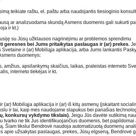
s
 teikiate raštu, el. paštu arba naudojantis tiesioginio konsulta
ą ar analizuodama skundą Asmens duomenis gali sukurti pati 
ja ir kt.)
i susiję su Jūsų užklausos nagrinėjimu ar problemos sprendimu
lyti geresnes bei Jums pritaikytas paslaugas ir (ar) prekes.
Je
taine ir (ar) Mobiliąja aplikacija, arba Jums lankantis Pasky
mi Asmens duomenys:
amžius, apsilankymų skaičius, laikas, praleistas interneto Svetainė
is, interneto tiekėjas ir kt.
) Mobiliąja aplikacija ir (ar) iš kitų asmenų (įskaitant socialin
u ir tai, kaip mes naudojame slapukus bei panašias technologij
inų, konkursų vykdymo tikslais).
Jeigu Jūs davėte sutikimą na
lu tvarko ne tik Jus identifikuojančius duomenis, bet papildomai 
ą. Šiam tikslui Bendrovė naudoja automatizuotą duomenų analizę
is apie užsakytas paslaugas, prekes, Jūsų elgseną, Bendrovė ga