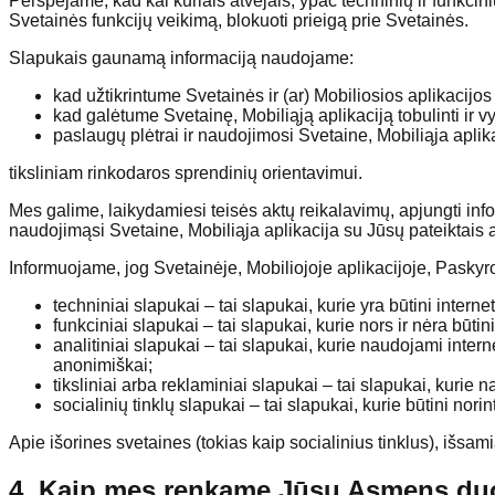
Perspėjame, kad kai kuriais atvejais, ypač techninių ir funkcini
Svetainės funkcijų veikimą, blokuoti prieigą prie Svetainės.
Slapukais gaunamą informaciją naudojame:
kad užtikrintume Svetainės ir (ar) Mobiliosios aplikacij
kad galėtume Svetainę, Mobiliąją aplikaciją tobulinti ir vys
paslaugų plėtrai ir naudojimosi Svetaine, Mobiliąja aplika
tiksliniam rinkodaros sprendinių orientavimui.
Mes galime, laikydamiesi teisės aktų reikalavimų, apjungti inf
naudojimąsi Svetaine, Mobiliąja aplikacija su Jūsų pateiktais a
Informuojame, jog Svetainėje, Mobiliojoje aplikacijoje, Paskyr
techniniai slapukai – tai slapukai, kurie yra būtini intern
funkciniai slapukai – tai slapukai, kurie nors ir nėra būtin
analitiniai slapukai – tai slapukai, kurie naudojami inte
anonimiškai;
tiksliniai arba reklaminiai slapukai – tai slapukai, kurie 
socialinių tinklų slapukai – tai slapukai, kurie būtini nori
Apie išorines svetaines (tokias kaip socialinius tinklus), išsami
4. Kaip mes renkame Jūsų Asmens d