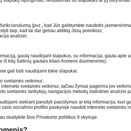
ų slapukų išjungimas, nesutikimas su slapukais ar jų ištrynimas g
os funkcionalumą (pvz., kad Jūs galėtumėte naudotis įasmeninimu
tyti taip, kad tai dar geriau atitiktų Jūsų poreikius;
cija analizei;
ormaciją, gautą naudojant slapukus, su informacija, gauta apie 
r iš kitų šaltinių gautais kitais Asmens duomenimis).
ose gali būti naudojami tokie slapukai:
eto svetainės veikimui;
i interneto svetainės veikimui, tačiau žymiai pagerina jos veikimą,
rneto svetainės lankytojų navigacijos metodų statistinei analizei
naudojami siekiant parodyti pasiūlymus ar kitą informacija, kuri g
nt savo socialinio profilio paskyroje naudoti interneto svetainės i
au skaitykite šios Privatumo politikos 9 skyriuje.
uomenis?