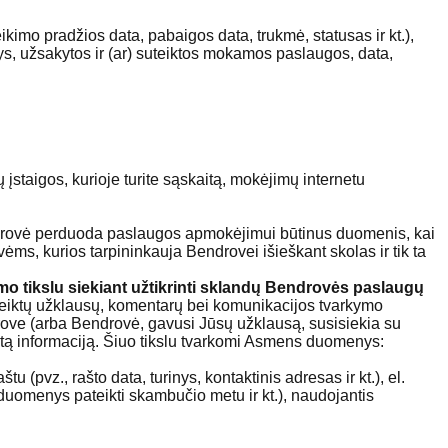
mo pradžios data, pabaigos data, trukmė, statusas ir kt.),
, užsakytos ir (ar) suteiktos mokamos paslaugos, data,
įstaigos, kurioje turite sąskaitą, mokėjimų internetu
 Bendrovė perduoda paslaugos apmokėjimui būtinus duomenis, kai
ms, kurios tarpininkauja Bendrovei išieškant skolas ir tik ta
imo tikslu siekiant užtikrinti sklandų Bendrovės paslaugų
eiktų užklausų, komentarų bei komunikacijos tvarkymo
drove (arba Bendrovė, gavusi Jūsų užklausą, susisiekia su
autą informaciją. Šiuo tikslu tvarkomi Asmens duomenys:
(pvz., rašto data, turinys, kontaktinis adresas ir kt.), el.
mė, duomenys pateikti skambučio metu ir kt.), naudojantis