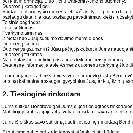
bei kitą informaciją. Šiuo tikslu tvarkomi Asmens duomenys:
Duomenų kategorijos
Vardas, telefono ryšio numeris, el. paštas, lytis, gimimo data,
paslaugų data ir laikas, paslaugų pavadinimas, kiekis, užsaky
Teisinis pagrindas
Jūsų sutikimas
Tvarkymo terminas
2 metai nuo Jūsų sutikimo davimo mums dienos
Duomenų šaltinis
Duomenys gaunami iš Jūsų pačių, įskaitant ir Jums naudojantis 
Duomenų teikimas
Naujienlaiškių siuntimo paslaugas teikiančioms įmonėms
Detalesnę informaciją apie Asmens duomenų tvarkymą šiuo tiks
Informuojame, kad be šiame skyriuje nurodytų tikslų Bendrovė 
taip pat kai būtina apsaugoti gyvybinius Jūsų ar kitų fizinių a
2. Tiesioginė rinkodara
Jums sutikus Bendrovė gali Jums siųsti tiesioginės rinkodaros p
Mobiliojoje aplikacijoje arba vėliau keisdami savo anketos nu
Jums išreiškus savo sutikimą gauti tiesioginę rinkodarą Bendr
Šį sutikimą galite bet kada lengvai atšaukti šiais būdais: