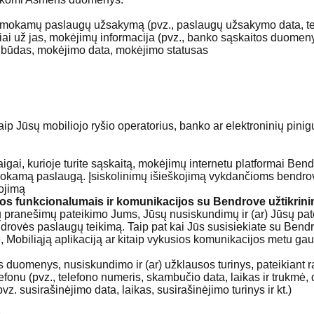
 mokamų paslaugų užsakymą (pvz., paslaugų užsakymo data, teiki
 už jas, mokėjimų informacija (pvz., banko sąskaitos duomenys
 būdas, mokėjimo data, mokėjimo statusas
 Jūsų mobiliojo ryšio operatorius, banko ar elektroninių pinigų 
įstaigai, kurioje turite sąskaitą, mokėjimų internetu platformai
 mokamą paslaugą. Įsiskolinimų išieškojimą vykdančioms bendrovė
kojimą
acijos funkcionalumais ir komunikacijos su Bendrove užtikrin
ranešimų pateikimo Jums, Jūsų nusiskundimų ir (ar) Jūsų pat
endrovės paslaugų teikimą. Taip pat kai Jūs susisiekiate su Ben
nę, Mobiliąją aplikaciją ar kitaip vykusios komunikacijos metu g
uomenys, nusiskundimo ir (ar) užklausos turinys, pateikiant raštu 
), telefonu (pvz., telefono numeris, skambučio data, laikas ir truk
vz. susirašinėjimo data, laikas, susirašinėjimo turinys ir kt.)