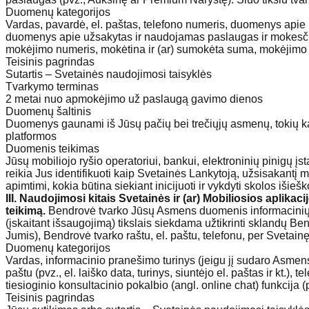
Duomenų kategorijos
Vardas, pavardė, el. paštas, telefono numeris, duomenys apie
duomenys apie užsakytas ir naudojamas paslaugas ir mokesčiai
mokėjimo numeris, mokėtina ir (ar) sumokėta suma, mokėjimo
Teisinis pagrindas
Sutartis – Svetainės naudojimosi taisyklės
Tvarkymo terminas
2 metai nuo apmokėjimo už paslaugą gavimo dienos
Duomenų šaltinis
Duomenys gaunami iš Jūsų pačių bei trečiųjų asmenų, tokių kaip
platformos
Duomenis teikimas
Jūsų mobiliojo ryšio operatoriui, bankui, elektroninių pinigų 
reikia Jus identifikuoti kaip Svetainės Lankytoją, užsisakantį
apimtimi, kokia būtina siekiant inicijuoti ir vykdyti skolos išieš
III. Naudojimosi kitais Svetainės ir (ar) Mobiliosios aplik
teikimą.
Bendrovė tvarko Jūsų Asmens duomenis informacinių p
(įskaitant išsaugojimą) tikslais siekdama užtikrinti sklandų B
Jumis), Bendrovė tvarko raštu, el. paštu, telefonu, per Svetai
Duomenų kategorijos
Vardas, informacinio pranešimo turinys (jeigu jį sudaro Asmens d
paštu (pvz., el. laiško data, turinys, siuntėjo el. paštas ir kt.
tiesioginio konsultacinio pokalbio (angl. online chat) funkcija (p
Teisinis pagrindas