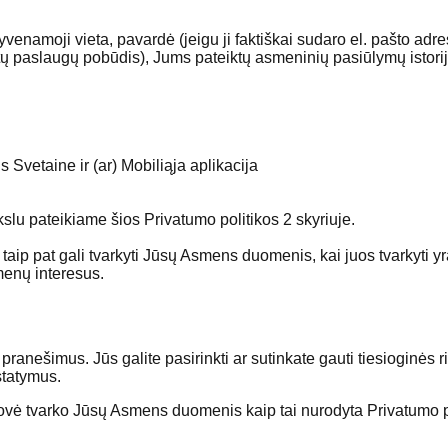
 gyvenamoji vieta, pavardė (jeigu ji faktiškai sudaro el. pašto 
tų paslaugų pobūdis), Jums pateiktų asmeninių pasiūlymų istorija
Svetaine ir (ar) Mobiliąja aplikacija
lu pateikiame šios Privatumo politikos 2 skyriuje.
taip pat gali tvarkyti Jūsų Asmens duomenis, kai juos tvarkyti 
smenų interesus.
ranešimus. Jūs galite pasirinkti ar sutinkate gauti tiesioginės 
statymus.
ovė tvarko Jūsų Asmens duomenis kaip tai nurodyta Privatumo po