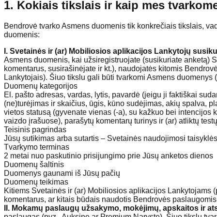
1. Kokiais tikslais ir kaip mes tvar
Bendrovė tvarko Asmens duomenis tik konkrečiais tikslais, vad
duomenis:
I. Svetainės ir (ar) Mobiliosios aplikacijos Lankytojų susi
Asmens duomenis, kai užsiregistruojate (susikuriate anketą) Sve
komentarus, susirašinėjate ir kt.), naudojatės kitomis Bendrovė
Lankytojais). Šiuo tikslu gali būti tvarkomi Asmens duomenys (
Duomenų kategorijos
El. pašto adresas, vardas, lytis, pavardė (jeigu ji faktiškai suda
(ne)turėjimas ir skaičius, ūgis, kūno sudėjimas, akių spalva, pl
vietos statusą (gyvenate vienas (-a), su kažkuo bei intencijos 
vaizdo įrašuose), parašytų komentarų turinys ir (ar) atliktų testų
Teisinis pagrindas
Jūsų sutikimas arba sutartis – Svetainės naudojimosi taisyklė
Tvarkymo terminas
2 metai nuo paskutinio prisijungimo prie Jūsų anketos dienos
Duomenų šaltinis
Duomenys gaunami iš Jūsų pačių
Duomenų teikimas
Kitiems Svetainės ir (ar) Mobiliosios aplikacijos Lankytojams (pv
komentarus, ar kitais būdais naudotis Bendrovės paslaugomi
II. Mokamų paslaugų užsakymo, mokėjimų, apskaitos ir ats
paslaugas (pvz., Auksinę ar Premium Narystę). Šiuo tikslu t