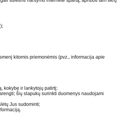
ali sulėtinti naršymo internete spartą, apriboti tam tikrų
);
asmenį kitomis priemonėmis (pvz., informacija apie
 kokybę ir lankytojų patirtį;
 parengti; šių slapukų surinkti duomenys naudojami
alėtų Jus sudominti;
nformaciją.