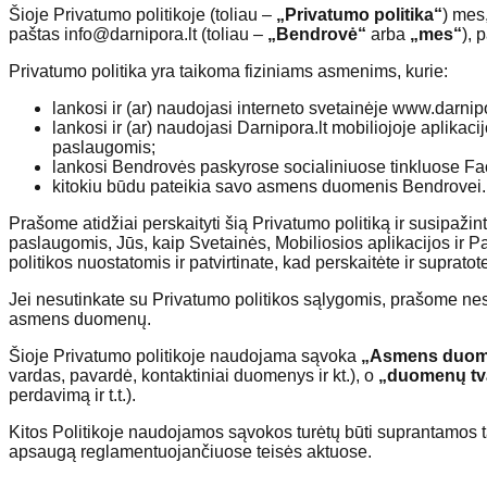
Šioje Privatumo politikoje (toliau –
„Privatumo politika“
) mes
paštas
info@darnipora.lt
(toliau –
„Bendrovė“
arba
„mes“
), 
Privatumo politika yra taikoma fiziniams asmenims, kurie:
lankosi ir (ar) naudojasi interneto svetainėje www.darnipo
lankosi ir (ar) naudojasi Darnipora.lt mobiliojoje aplikacij
paslaugomis;
lankosi Bendrovės paskyrose socialiniuose tinkluose Fa
kitokiu būdu pateikia savo asmens duomenis Bendrovei.
Prašome atidžiai perskaityti šią Privatumo politiką ir susipaž
paslaugomis, Jūs, kaip Svetainės, Mobiliosios aplikacijos ir Pa
politikos nuostatomis ir patvirtinate, kad perskaitėte ir suprato
Jei nesutinkate su Privatumo politikos sąlygomis, prašome nesi
asmens duomenų.
Šioje Privatumo politikoje naudojama sąvoka
„Asmens duom
vardas, pavardė, kontaktiniai duomenys ir kt.), o
„duomenų tv
perdavimą ir t.t.).
Kitos Politikoje naudojamos sąvokos turėtų būti suprantamos
apsaugą reglamentuojančiuose teisės aktuose.