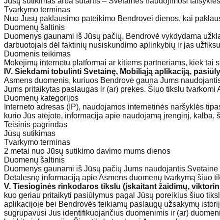
Jūsų sutikimas arba sutartis – Svetainės naudojimosi taisyklė
Tvarkymo terminas
Nuo Jūsų paklausimo pateikimo Bendrovei dienos, kai paklausimą
Duomenų šaltinis
Duomenys gaunami iš Jūsų pačių, Bendrovė vykdydama užklaus
darbuotojais dėl faktinių nusiskundimo aplinkybių ir jas užfiksuo
Duomenis teikimas
Mokėjimų internetu platformai ar kitiems partneriams, kiek ta
IV. Siekdami tobulinti Svetainę, Mobiliąją aplikaciją, pasiū
Asmens duomenis, kuriuos Bendrovė gauna Jums naudojantis Sve
Jums pritaikytas paslaugas ir (ar) prekes. Šiuo tikslu tvarko
Duomenų kategorijos
Interneto adresas (IP), naudojamos internetinės naršyklės tipas, 
kurio Jūs atėjote, informacija apie naudojamą įrenginį, kalba, šal
Teisinis pagrindas
Jūsų sutikimas
Tvarkymo terminas
2 metai nuo Jūsų sutikimo davimo mums dienos
Duomenų šaltinis
Duomenys gaunami iš Jūsų pačių Jums naudojantis Svetaine ir (ar
Detalesnę informaciją apie Asmens duomenų tvarkymą šiuo tiksl
V. Tiesioginės rinkodaros tikslu (įskaitant žaidimų, viktor
kuo geriau pritaikyti pasiūlymus pagal Jūsų poreikius šiuo tiks
aplikacijoje bei Bendrovės teikiamų paslaugų užsakymų istorij
sugrupavusi Jus identifikuojančius duomenimis ir (ar) duomen