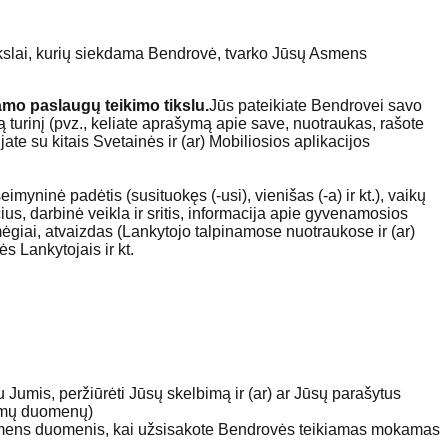
ikslai, kurių siekdama Bendrovė, tvarko Jūsų Asmens
kamo paslaugų teikimo tikslu.
Jūs pateikiate Bendrovei savo
ą turinį (pvz., keliate aprašymą apie save, nuotraukas, rašote
te su kitais Svetainės ir (ar) Mobiliosios aplikacijos
eimyninė padėtis (susituokęs (-usi), vienišas (-a) ir kt.), vaikų
ius, darbinė veikla ir sritis, informacija apie gyvenamosios
mėgiai, atvaizdas (Lankytojo talpinamose nuotraukose ir (ar)
ės Lankytojais ir kt.
 su Jumis, peržiūrėti Jūsų skelbimą ir (ar) ar Jūsų parašytus
namų duomenų)
smens duomenis, kai užsisakote Bendrovės teikiamas mokamas