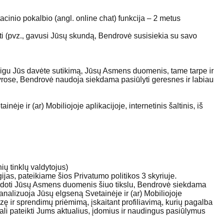
cinio pokalbio (angl. online chat) funkcija – 2 metus
(pvz., gavusi Jūsų skundą, Bendrovė susisiekia su savo
igu Jūs davėte sutikimą, Jūsų Asmens duomenis, tame tarpe ir
rose, Bendrovė naudoja siekdama pasiūlyti geresnes ir labiau
je ir (ar) Mobiliojoje aplikacijoje, internetinis šaltinis, iš
ių tinklų valdytojus)
as, pateikiame šios Privatumo politikos 3 skyriuje.
udoti Jūsų Asmens duomenis šiuo tikslu, Bendrovė siekdama
analizuoja Jūsų elgseną Svetainėje ir (ar) Mobiliojoje
 ir sprendimų priėmimą, įskaitant profiliavimą, kurių pagalba
li pateikti Jums aktualius, įdomius ir naudingus pasiūlymus