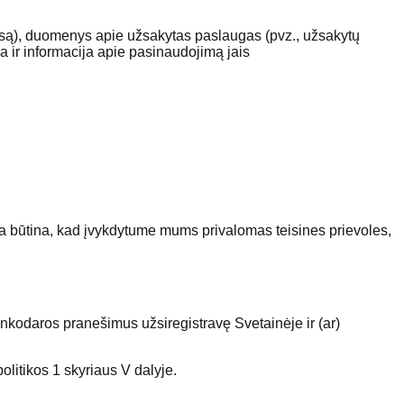
adresą), duomenys apie užsakytas paslaugas (pvz., užsakytų
 ir informacija apie pasinaudojimą jais
yra būtina, kad įvykdytume mums privalomas teisines prievoles,
rinkodaros pranešimus užsiregistravę Svetainėje ir (ar)
litikos 1 skyriaus V dalyje.