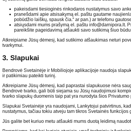
pakeisdami tiesioginės rinkodaros nustatymus savo anke
pranešdami apie atsisakymą el. paštu gautame naujienla
pobūdžio laiškų, spausk čia.“ ar pan.) ar telefonu gautos
atsiųsdami mums prašymą el. paštu
info@darnipora.lt
. P
pareikšite pageidavimą atšaukti savo sutikimą šiuo būdu
Atkreipiame Jūsų dėmesį, kad sutikimo atšaukimas neturi pove
tvarkymui.
3. Slapukai
Bendrovė Svetainėje ir Mobiliojoje aplikacijoje naudoja slapuk
ir patikimiau pateikti turinį.
Atkreipiame Jūsų dėmesį, kad paprastai slapukuose nėra saugoma
Bendrovė tvarko, gali būti siejama su Jūsų naudojimusi kompiut
tvarko slapukų duomenis taip pat yra nurodyta šios Privatumo p
Slapukai Svetainėje yra naudojami, Lankytojui patvirtinus, ka
nustatymus, tačiau tokiu atveju tam tikros Svetainės funkcijos g
Jūs galite bet kuriuo metu atšaukti mums duotą leidimą naudoti