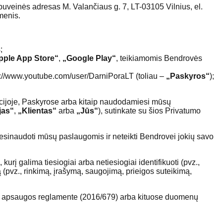
uveinės adresas M. Valančiaus g. 7, LT-03105 Vilnius, el.
menis.
;
pple App Store“
,
„Google Play“
, teikiamomis Bendrovės
s://www.youtube.com/user/DarniPoraLT (toliau –
„Paskyros“
);
kacijoje, Paskyrose arba kitaip naudodamiesi mūsų
jas“
,
„Klientas“
arba
„Jūs“
), sutinkate su šios Privatumo
 nesinaudoti mūsų paslaugomis ir neteikti Bendrovei jokių savo
kurį galima tiesiogiai arba netiesiogiai identifikuoti (pvz.,
pvz., rinkimą, įrašymą, saugojimą, prieigos suteikimą,
enų apsaugos reglamente (2016/679) arba kituose duomenų