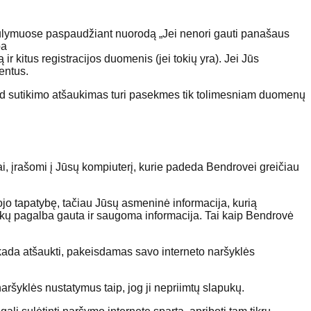
iūlymuose paspaudžiant nuorodą „Jei nenori gauti panašaus
ba
ir kitus registracijos duomenis (jei tokių yra). Jei Jūs
entus.
kad sutikimo atšaukimas turi pasekmes tik tolimesniam duomenų
i, įrašomi į Jūsų kompiuterį, kurie padeda Bendrovei greičiau
ojo tapatybę, tačiau Jūsų asmeninė informacija, kurią
apukų pagalba gauta ir saugoma informacija. Tai kaip Bendrovė
 kada atšaukti, pakeisdamas savo interneto naršyklės
ršyklės nustatymus taip, jog ji nepriimtų slapukų.