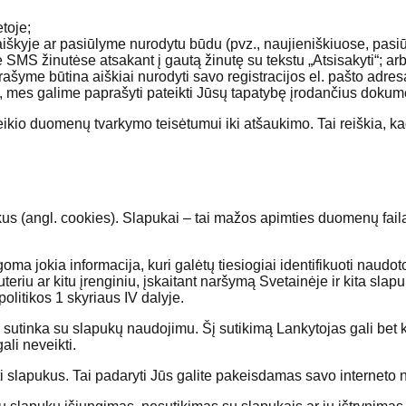
toje;
iškyje ar pasiūlyme nurodytu būdu (pvz., naujieniškiuose, pas
e SMS žinutėse atsakant į gautą žinutę su tekstu „Atsisakyti“; ar
rašyme būtina aiškiai nurodyti savo registracijos el. pašto adresą 
, mes galime paprašyti pateikti Jūsų tapatybę įrodančius dokum
ikio duomenų tvarkymo teisėtumui iki atšaukimo. Tai reiškia, 
us (angl. cookies). Slapukai – tai mažos apimties duomenų faila
 jokia informacija, kuri galėtų tiesiogiai identifikuoti naudot
eriu ar kitu įrenginiu, įskaitant naršymą Svetainėje ir kita sl
olitikos 1 skyriaus IV dalyje.
d sutinka su slapukų naudojimu. Šį sutikimą Lankytojas gali bet
ali neveikti.
 slapukus. Tai padaryti Jūs galite pakeisdamas savo interneto na