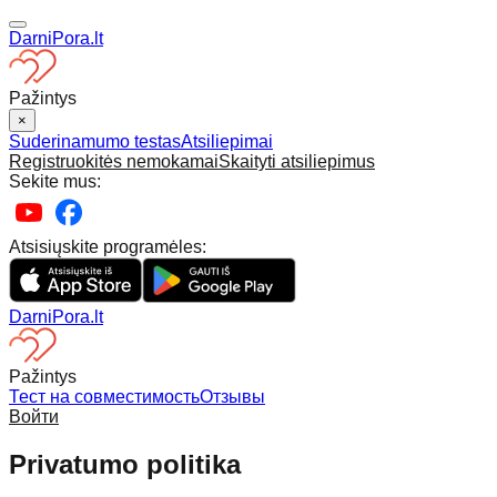
DarniPora.lt
Pažintys
×
Suderinamumo testas
Atsiliepimai
Registruokitės nemokamai
Skaityti atsiliepimus
Sekite mus:
Atsisiųskite programėles:
DarniPora.lt
Pažintys
Тест на совместимость
Отзывы
Войти
Privatumo politika