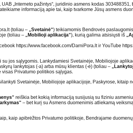
, UAB „Interneto pažintys“, juridinio asmens kodas 303488351, b
pateikiame informaciją apie tai, kaip tvarkome Jūsų asmens duo
ra.lt (toliau –
„Svetainė“
) teikiamomis Bendrovės paslaugomis
oje (toliau –
„Mobilioji aplikacija“
), kurią galima atsisiųsti iš
„A
cebook https://www.facebook.com/DarniPora.lt ir YouTube http
inti su jos sąlygomis. Lankydamiesi Svetainėje, Mobiliojoje apli
skyrų lankytojas (-a) arba mūsų klientas (-ė) (toliau –
„Lankyto
te visas Privatumo politikos sąlygas.
lankyti Svetainėje, Mobiliojoje aplikacijoje, Paskyrose, kitaip
enys“
reiškia bet kokią informaciją susijusią su fiziniu asmeniu, 
arkymas“
– bet kurį su Asmens duomenimis atliekamą veiksmą (
 taip, kaip apibrėžtos Privatumo politikoje, Bendrajame duom