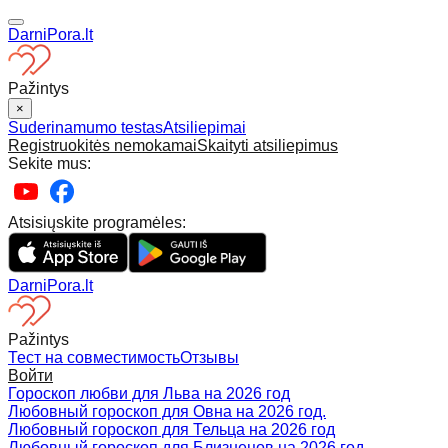
DarniPora.lt
Pažintys
×
Suderinamumo testas
Atsiliepimai
Registruokitės nemokamai
Skaityti atsiliepimus
Sekite mus:
Atsisiųskite programėles:
DarniPora.lt
Pažintys
Тест на совместимость
Отзывы
Войти
Гороскоп любви для Льва на 2026 год
Любовный гороскоп для Овна на 2026 год.
Любовный гороскоп для Тельца на 2026 год
Любовный гороскоп для Близнецов на 2026 год.