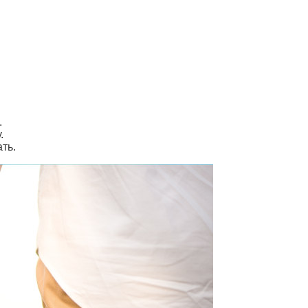
.
.
ть.