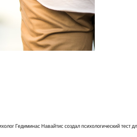
сихолог Гедиминас Навайтис создал психологический тест д