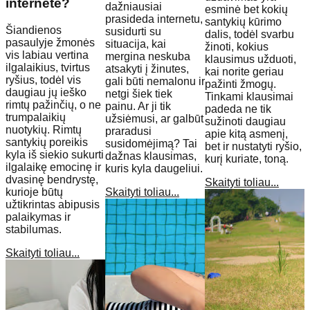
internete?
dažniausiai
esminė bet kokių
prasideda internetu,
santykių kūrimo
Šiandienos
susidurti su
dalis, todėl svarbu
pasaulyje žmonės
situacija, kai
žinoti, kokius
vis labiau vertina
mergina neskuba
klausimus užduoti,
ilgalaikius, tvirtus
atsakyti į žinutes,
kai norite geriau
ryšius, todėl vis
gali būti nemalonu ir
pažinti žmogų.
daugiau jų ieško
netgi šiek tiek
Tinkami klausimai
rimtų pažinčių, o ne
painu. Ar ji tik
padeda ne tik
trumpalaikių
užsiėmusi, ar galbūt
sužinoti daugiau
nuotykių. Rimtų
praradusi
apie kitą asmenį,
santykių poreikis
susidomėjimą? Tai
bet ir nustatyti ryšio,
kyla iš siekio sukurti
dažnas klausimas,
kurį kuriate, toną.
ilgalaikę emocinę ir
kuris kyla daugeliui.
dvasinę bendrystę,
Skaityti toliau...
kurioje būtų
Skaityti toliau...
užtikrintas abipusis
palaikymas ir
stabilumas.
Skaityti toliau...