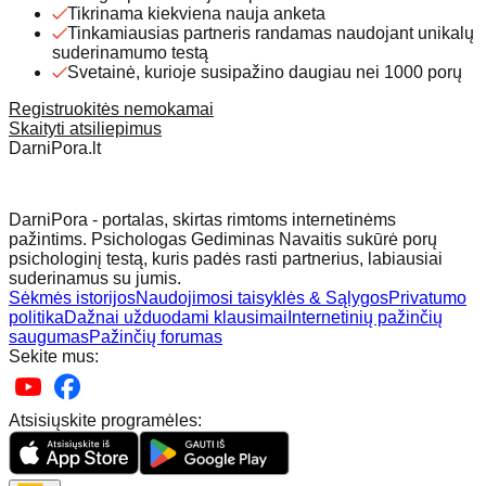
Tikrinama kiekviena nauja anketa
Tinkamiausias partneris randamas naudojant unikalų
suderinamumo testą
Svetainė, kurioje susipažino daugiau nei 1000 porų
Registruokitės nemokamai
Skaityti atsiliepimus
DarniPora.lt
DarniPora - portalas, skirtas rimtoms internetinėms
pažintims. Psichologas Gediminas Navaitis sukūrė porų
psichologinį testą, kuris padės rasti partnerius, labiausiai
suderinamus su jumis.
Sėkmės istorijos
Naudojimosi taisyklės & Sąlygos
Privatumo
politika
Dažnai užduodami klausimai
Internetinių pažinčių
saugumas
Pažinčių forumas
Sekite mus:
Atsisiųskite programėles: