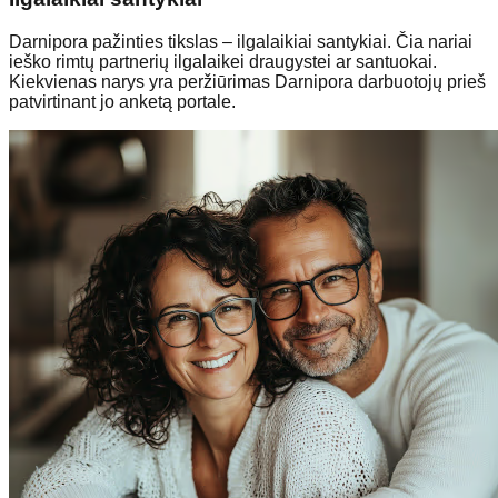
Darnipora pažinties tikslas – ilgalaikiai santykiai. Čia nariai
ieško rimtų partnerių ilgalaikei draugystei ar santuokai.
Kiekvienas narys yra peržiūrimas Darnipora darbuotojų prieš
patvirtinant jo anketą portale.