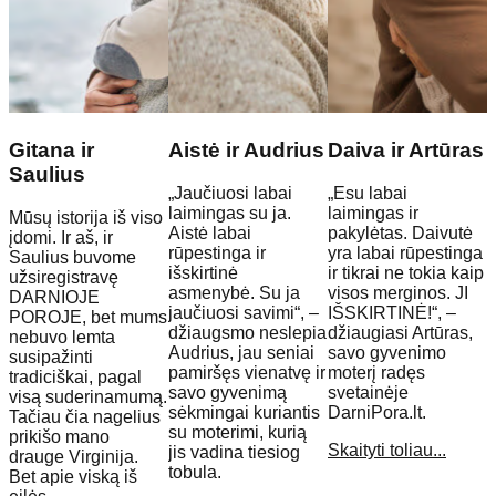
Gitana ir
Aistė ir Audrius
Daiva ir Artūras
Saulius
„Jaučiuosi labai
„Esu labai
laimingas su ja.
laimingas ir
Mūsų istorija iš viso
Aistė labai
pakylėtas. Daivutė
įdomi. Ir aš, ir
rūpestinga ir
yra labai rūpestinga
Saulius buvome
išskirtinė
ir tikrai ne tokia kaip
užsiregistravę
asmenybė. Su ja
visos merginos. JI
DARNIOJE
jaučiuosi savimi“, –
IŠSKIRTINĖ!“, –
POROJE, bet mums
džiaugsmo neslepia
džiaugiasi Artūras,
nebuvo lemta
Audrius, jau seniai
savo gyvenimo
susipažinti
pamiršęs vienatvę ir
moterį radęs
tradiciškai, pagal
savo gyvenimą
svetainėje
visą suderinamumą.
sėkmingai kuriantis
DarniPora.lt.
Tačiau čia nagelius
su moterimi, kurią
prikišo mano
Skaityti toliau...
jis vadina tiesiog
drauge Virginija.
tobula.
Bet apie viską iš