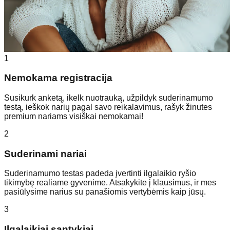
1
Nemokama registracija
Susikurk anketą, ikelk nuotrauką, užpildyk suderinamumo
testą, ieškok narių pagal savo reikalavimus, rašyk žinutes
premium nariams visiškai nemokamai!
2
Suderinami nariai
Suderinamumo testas padeda įvertinti ilgalaikio ryšio
tikimybę realiame gyvenime. Atsakykite į klausimus, ir mes
pasiūlysime narius su panašiomis vertybėmis kaip jūsų.
3
Ilgalaikiai santykiai