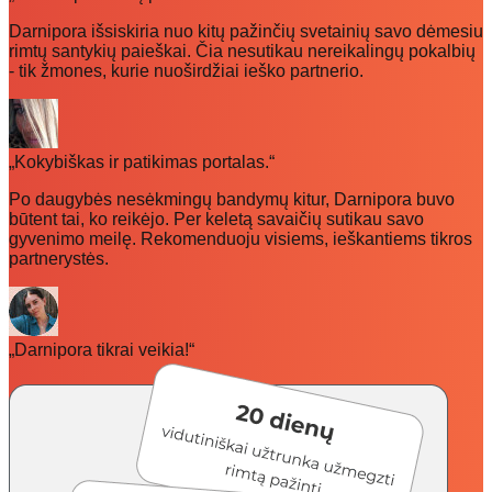
Darnipora išsiskiria nuo kitų pažinčių svetainių savo dėmesiu
rimtų santykių paieškai. Čia nesutikau nereikalingų pokalbių
- tik žmones, kurie nuoširdžiai ieško partnerio.
„Kokybiškas ir patikimas portalas.“
Po daugybės nesėkmingų bandymų kitur, Darnipora buvo
būtent tai, ko reikėjo. Per keletą savaičių sutikau savo
gyvenimo meilę. Rekomenduoju visiems, ieškantiems tikros
partnerystės.
„Darnipora tikrai veikia!“