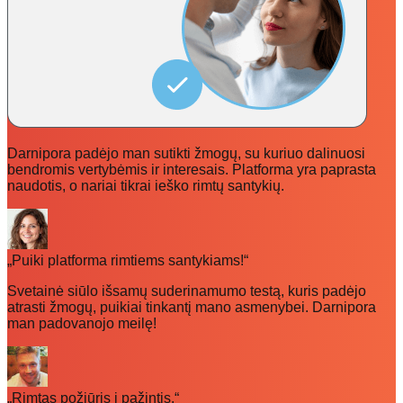
Darnipora padėjo man sutikti žmogų, su kuriuo dalinuosi
bendromis vertybėmis ir interesais. Platforma yra paprasta
naudotis, o nariai tikrai ieško rimtų santykių.
„Puiki platforma rimtiems santykiams!“
Svetainė siūlo išsamų suderinamumo testą, kuris padėjo
atrasti žmogų, puikiai tinkantį mano asmenybei. Darnipora
man padovanojo meilę!
„Rimtas požiūris į pažintis.“