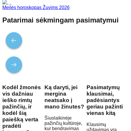
Meilės horoskopas Žuvims 2026
Patarimai sėkmingam pasimatymui
Kodėl žmonės
Ką daryti, jei
Pasimatymų
vis dažniau
mergina
klausimai,
ieško rimtų
neatsako į
padėsiantys
pažinčių, ir
mano žinutes?
geriau pažinti
kodėl šią
vienas kitą
Šiuolaikinėje
paiešką verta
pažinčių kultūroje,
Klausimų
pradėti
kur bendravimas
uždavimas yra