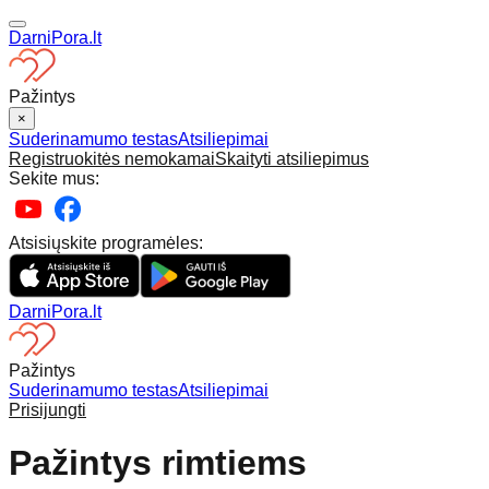
DarniPora.lt
Pažintys
×
Suderinamumo testas
Atsiliepimai
Registruokitės nemokamai
Skaityti atsiliepimus
Sekite mus:
Atsisiųskite programėles:
DarniPora.lt
Pažintys
Suderinamumo testas
Atsiliepimai
Prisijungti
Pažintys rimtiems