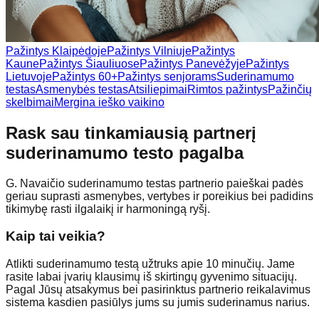
Pažintys Klaipėdoje
Pažintys Vilniuje
Pažintys
Kaune
Pažintys Šiauliuose
Pažintys Panevėžyje
Pažintys
Lietuvoje
Pažintys 60+
Pažintys senjorams
Suderinamumo
testas
Asmenybės testas
Atsiliepimai
Rimtos pažintys
Pažinčių
skelbimai
Mergina ieško vaikino
Rask sau tinkamiausią partnerį
suderinamumo testo pagalba
G. Navaičio suderinamumo testas partnerio paieškai padės
geriau suprasti asmenybes, vertybes ir poreikius bei padidins
tikimybę rasti ilgalaikį ir harmoningą ryšį.
Kaip tai veikia?
Atlikti suderinamumo testą užtruks apie 10 minučių. Jame
rasite labai įvarių klausimų iš skirtingų gyvenimo situacijų.
Pagal Jūsų atsakymus bei pasirinktus partnerio reikalavimus
sistema kasdien pasiūlys jums su jumis suderinamus narius.