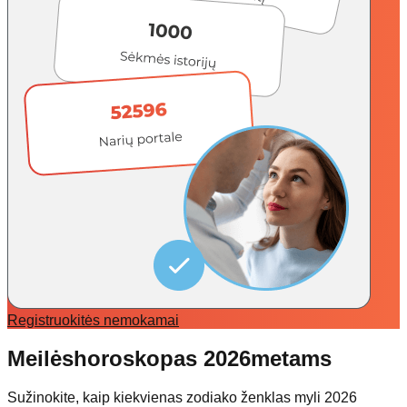
Registruokitės nemokamai
Meilės
horoskopas 2026
metams
Sužinokite, kaip kiekvienas zodiako ženklas myli 2026