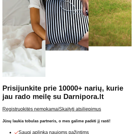
Prisijunkite prie
10000+
narių, kurie
jau rado meilę su
Darnipora.lt
Registruokitės nemokamai
Skaityti atsiliepimus
Jūsų laukia tobulas partneris, o mes galime padėti jį rasti!
Saugi aplinka naujoms pažintims