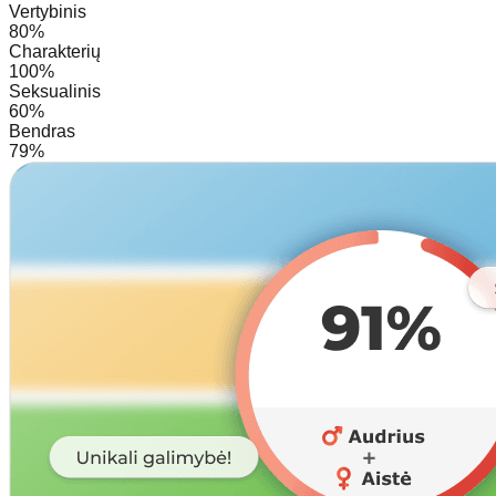
Vertybinis
80%
Charakterių
100%
Seksualinis
60%
Bendras
79%