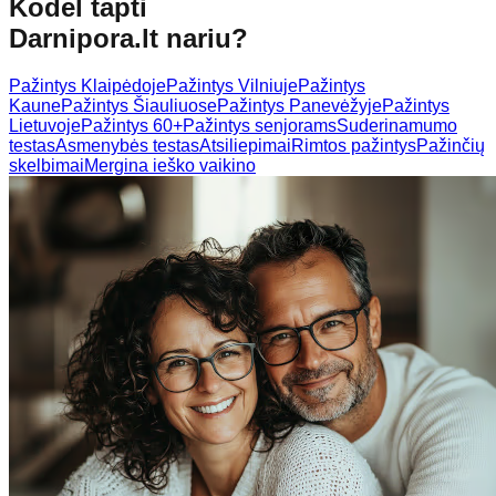
Kodėl tapti
Darnipora.lt nariu?
Pažintys Klaipėdoje
Pažintys Vilniuje
Pažintys
Kaune
Pažintys Šiauliuose
Pažintys Panevėžyje
Pažintys
Lietuvoje
Pažintys 60+
Pažintys senjorams
Suderinamumo
testas
Asmenybės testas
Atsiliepimai
Rimtos pažintys
Pažinčių
skelbimai
Mergina ieško vaikino