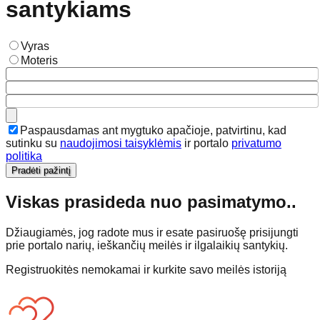
santykiams
Vyras
Moteris
Paspausdamas ant mygtuko apačioje, patvirtinu, kad
sutinku su
naudojimosi taisyklėmis
ir portalo
privatumo
politika
Pradėti pažintį
Viskas prasideda nuo pasimatymo..
Džiaugiamės, jog radote mus ir esate pasiruošę prisijungti
prie portalo narių, ieškančių meilės ir ilgalaikių santykių.
Registruokitės nemokamai ir kurkite savo meilės istoriją