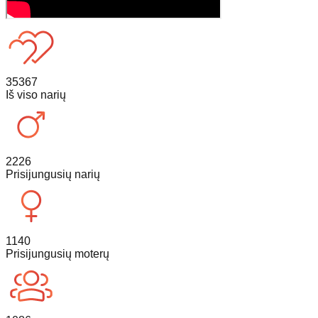
35367
Iš viso narių
2226
Prisijungusių narių
1140
Prisijungusių moterų