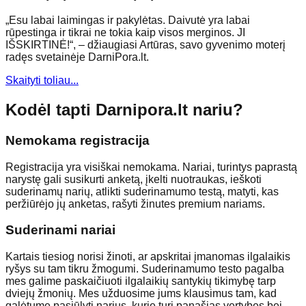
„Esu labai laimingas ir pakylėtas. Daivutė yra labai
rūpestinga ir tikrai ne tokia kaip visos merginos. JI
IŠSKIRTINĖ!“, – džiaugiasi Artūras, savo gyvenimo moterį
radęs svetainėje DarniPora.lt.
Skaityti toliau...
Kodėl tapti Darnipora.lt nariu?
Nemokama registracija
Registracija yra visiškai nemokama. Nariai, turintys paprastą
narystę gali susikurti anketą, įkelti nuotraukas, ieškoti
suderinamų narių, atlikti suderinamumo testą, matyti, kas
peržiūrėjo jų anketas, rašyti žinutes premium nariams.
Suderinami nariai
Kartais tiesiog norisi žinoti, ar apskritai įmanomas ilgalaikis
ryšys su tam tikru žmogumi. Suderinamumo testo pagalba
mes galime paskaičiuoti ilgalaikių santykių tikimybę tarp
dviejų žmonių. Mes užduosime jums klausimus tam, kad
galėtume pasiūlyti narius, kurie turi panašias vertybes bei