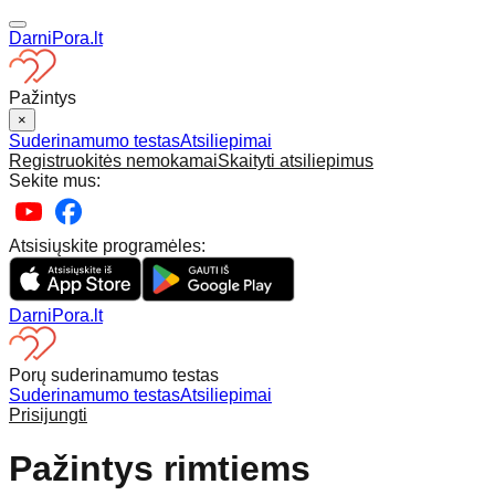
DarniPora.lt
Pažintys
×
Suderinamumo testas
Atsiliepimai
Registruokitės nemokamai
Skaityti atsiliepimus
Sekite mus:
Atsisiųskite programėles:
DarniPora.lt
Porų suderinamumo testas
Suderinamumo testas
Atsiliepimai
Prisijungti
Pažintys rimtiems