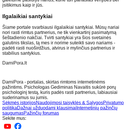
įsitikimus kaip ir jūs.
Ilgalaikiai santykiai
Šiame portale svarbiausi ilgalaikiai santykiai. Mūsų nariai
nori rasti rimtus partnerius, ne tik vienkartinį pasimatymą
šeštadienio nakčiai. Tvirti santykiai yra šios svetainės
galutinis tikslas, tą mes ir norime suteikti savo nariams -
padėti rasti nuoširdžius, atvirus ir mylinčius partnerius ir
stabilius santykius.
DarniPora.lt
DarniPora - portalas, skirtas rimtoms internetinėms
pažintims. Psichologas Gediminas Navaitis sukūrė porų
psichologinį testą, kuris padės rasti partnerius, labiausiai
suderinamus su jumis.
Sėkmės istorijos
Naudojimosi taisyklės & Sąlygos
Privatumo
politika
Dažnai užduodami klausimai
Internetinių pažinčių
saugumas
Pažinčių forumas
Sekite mus: