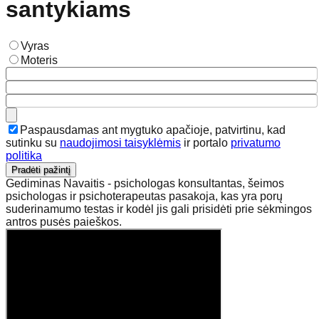
santykiams
Vyras
Moteris
Paspausdamas ant mygtuko apačioje, patvirtinu, kad
sutinku su
naudojimosi taisyklėmis
ir portalo
privatumo
politika
Pradėti pažintį
Gediminas Navaitis - psichologas konsultantas, šeimos
psichologas ir psichoterapeutas pasakoja, kas yra porų
suderinamumo testas ir kodėl jis gali prisidėti prie sėkmingos
antros pusės paieškos.