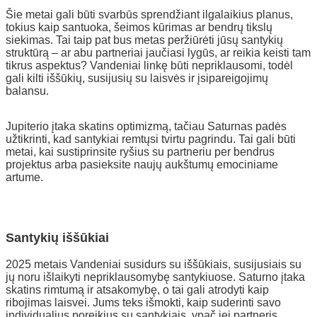
Šie metai gali būti svarbūs sprendžiant ilgalaikius planus,
tokius kaip santuoka, šeimos kūrimas ar bendrų tikslų
siekimas. Tai taip pat bus metas peržiūrėti jūsų santykių
struktūrą – ar abu partneriai jaučiasi lygūs, ar reikia keisti tam
tikrus aspektus? Vandeniai linkę būti nepriklausomi, todėl
gali kilti iššūkių, susijusių su laisvės ir įsipareigojimų
balansu.
Jupiterio įtaka skatins optimizmą, tačiau Saturnas padės
užtikrinti, kad santykiai remtųsi tvirtu pagrindu. Tai gali būti
metai, kai sustiprinsite ryšius su partneriu per bendrus
projektus arba pasieksite naujų aukštumų emociniame
artume.
Santykių iššūkiai
2025 metais Vandeniai susidurs su iššūkiais, susijusiais su
jų noru išlaikyti nepriklausomybę santykiuose. Saturno įtaka
skatins rimtumą ir atsakomybę, o tai gali atrodyti kaip
ribojimas laisvei. Jums teks išmokti, kaip suderinti savo
individualius poreikius su santykiais, ypač jei partneris