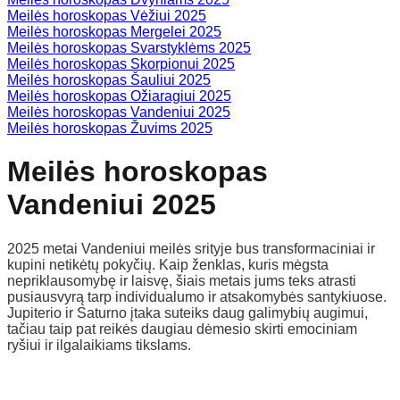
Meilės horoskopas Vėžiui 2025
Meilės horoskopas Mergelei 2025
Meilės horoskopas Svarstyklėms 2025
Meilės horoskopas Skorpionui 2025
Meilės horoskopas Šauliui 2025
Meilės horoskopas Ožiaragiui 2025
Meilės horoskopas Vandeniui 2025
Meilės horoskopas Žuvims 2025
Meilės horoskopas
Vandeniui 2025
2025 metai Vandeniui meilės srityje bus transformaciniai ir
kupini netikėtų pokyčių. Kaip ženklas, kuris mėgsta
nepriklausomybę ir laisvę, šiais metais jums teks atrasti
pusiausvyrą tarp individualumo ir atsakomybės santykiuose.
Jupiterio ir Saturno įtaka suteiks daug galimybių augimui,
tačiau taip pat reikės daugiau dėmesio skirti emociniam
ryšiui ir ilgalaikiams tikslams.