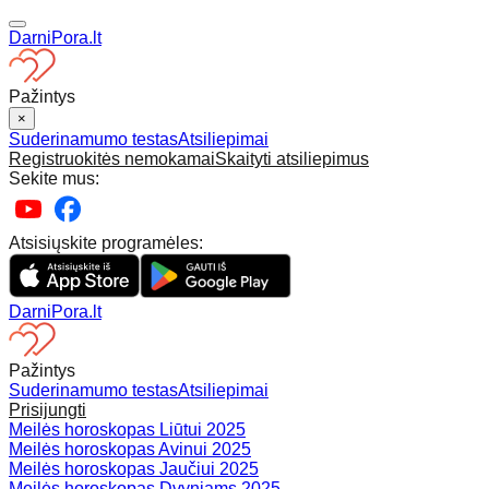
DarniPora.lt
Pažintys
×
Suderinamumo testas
Atsiliepimai
Registruokitės nemokamai
Skaityti atsiliepimus
Sekite mus:
Atsisiųskite programėles:
DarniPora.lt
Pažintys
Suderinamumo testas
Atsiliepimai
Prisijungti
Meilės horoskopas Liūtui 2025
Meilės horoskopas Avinui 2025
Meilės horoskopas Jaučiui 2025
Meilės horoskopas Dvyniams 2025