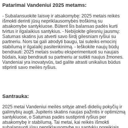
Patarimai Vandeniui 2025 metams:
- Subalansuokite laisvę ir atsakomybę: 2025 metais reikės
išmokti derinti jūsų nepriklausomybės troškimą su
atsakomybe santykiuose. Būtent šis balansas padės kurti
tvirtus ir ilgalaikius santykius. - Nebijokite gilesnių jausmų:
Saturnas skatins jus atverti savo širdį gilesniam ryšiui su
partneriu. Nors tai gali atrodyti baugu, tai suteiks emocinį
stabilumą ir ilgalaikį pasitenkinimą. - Ieškokite naujų būdų
bendrauti: 2025 metais svarbu eksperimentuoti su naujais
būdais, kaip bendrauti su partneriu ar sutikti naujus žmones.
Vandeniai yra inovatyvūs, tad galite atrasti unikalius būdus
stiprinti savo meilės ryšius.
Santrauka:
2025 metai Vandeniui meilės srityje atneš didelių pokyčių ir
galimybių augti. Jupiteris skatins naujas pažintis ir optimizmą
santykiuose, o Saturnas padės sustiprinti ryšius per
atsakomybę ir stabilumą. Tai metai, kai reikės išmokti
subalansuoti jūsų nepriklausomybę su santykių poreikiais,