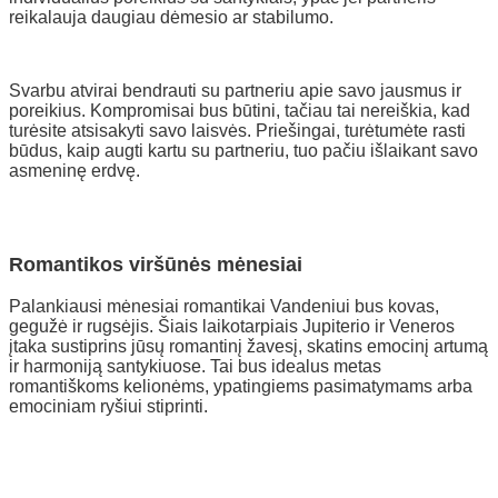
reikalauja daugiau dėmesio ar stabilumo.
Svarbu atvirai bendrauti su partneriu apie savo jausmus ir
poreikius. Kompromisai bus būtini, tačiau tai nereiškia, kad
turėsite atsisakyti savo laisvės. Priešingai, turėtumėte rasti
būdus, kaip augti kartu su partneriu, tuo pačiu išlaikant savo
asmeninę erdvę.
Romantikos viršūnės mėnesiai
Palankiausi mėnesiai romantikai Vandeniui bus kovas,
gegužė ir rugsėjis. Šiais laikotarpiais Jupiterio ir Veneros
įtaka sustiprins jūsų romantinį žavesį, skatins emocinį artumą
ir harmoniją santykiuose. Tai bus idealus metas
romantiškoms kelionėms, ypatingiems pasimatymams arba
emociniam ryšiui stiprinti.