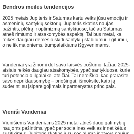
Bendros meilės tendencijos
2025 metais Jupiteris ir Saturnas kartu veiks jūsų emocijų ir
asmeninių santykių sektorių. Jupiteris skatins naujas
pažintis, plėtrą ir optimizmą santykiuose, tačiau Saturnas
atneš rimtumo ir atsakomybės aspektą. Tai bus metai, kai
reikės daugiau dėmesio skirti santykių stabilumui ir gilumui,
o ne tik maloniems, trumpalaikiams išgyvenimams.
Vandeniai yra žinomi dėl savo laisvės troškimo, tačiau 2025-
aisiais reikės daugiau atsakomybės, ypač santykiuose, kurie
turi potencialo ilgalaikei ateičiai. Tai nereiškia, kad prarasite
savo nepriklausomybę – priešingai, išmoksite, kaip ją
suderinti su įsipareigojimais ir partnerystės principais.
Vieniši Vandeniai
Vienišiems Vandeniams 2025 metai atneš daug galimybių
naujoms pažintims, ypač per socialines veiklas ir netikėtus
susitikimus. Jupiteris skatins jūsų socialumą ir atvers naujus