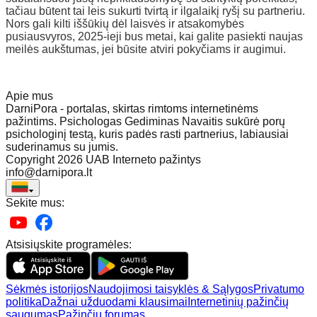
tačiau būtent tai leis sukurti tvirtą ir ilgalaikį ryšį su partneriu.
Nors gali kilti iššūkių dėl laisvės ir atsakomybės
pusiausvyros, 2025-ieji bus metai, kai galite pasiekti naujas
meilės aukštumas, jei būsite atviri pokyčiams ir augimui.
Apie mus
DarniPora - portalas, skirtas rimtoms internetinėms
pažintims. Psichologas Gediminas Navaitis sukūrė porų
psichologinį testą, kuris padės rasti partnerius, labiausiai
suderinamus su jumis.
Copyright 2026 UAB Interneto pažintys
info@darnipora.lt
Sekite mus:
Atsisiųskite programėles:
Sėkmės istorijos
Naudojimosi taisyklės & Sąlygos
Privatumo
politika
Dažnai užduodami klausimai
Internetinių pažinčių
saugumas
Pažinčių forumas