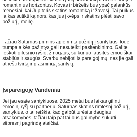
romantinius horizontus. Kovas ir birželis bus ypač palankūs
mėnesiai, kai Jupiteris skatins romantiką ir žavesį. Tai puikus
laikas sutikti ką nors, kas jus įkvėps ir skatins plėsti savo
požiūrį į meilę.
Tačiau Saturnas primins apie rimtą požiūrį į santykius, todėl
trumpalaikės pažintys gali nesuteikti pasitenkinimo. Galite
ieškoti gilesnio ryšio, žmogaus, su kuriuo jausitės emociškai
stabilūs ir saugūs. Svarbu nebijoti įsipareigojimų, nes jie gali
atnešti tvirtą ir prasmingą santykį.
Įsipareigoję Vandeniai
Jei jau esate santykiuose, 2025 metai bus laikas gilinti
emocinį ryšį su partneriu. Saturnas skatins rimtesnį požiūrį į
santykius, o tai reiškia, kad galbūt turėsite daugiau
atsakomybės, tačiau taip pat tai bus galimybė sukurti
stipresnį pagrindą ateičiai.