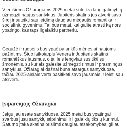
Vienišiems Ožiaragiams 2025 metai suteiks daug galimybių
užmegzti naujus santykius. Jupiteris skatins jus atverti savo
širdį ir suteikti sau leidimą daugiau mėgautis romantika ir
socialiniu gyvenimu. Tai bus metai, kai galite atrasti ką nors
ypatingo, kas taps ilgalaikiu partneriu.
Gegužė ir rugsėjis bus ypač palankūs mėnesiai naujoms
pažintims. Šiuo laikotarpiu Venera ir Jupiteris skatins
romantiškus jausmus, o tai leis lengviau susitikti su
žmonėmis, su kuriais galėsite užmegzti rimtus ir prasmingus
santykius. Ožiaragiai dažnai būna atsargūs santykiuose,
tačiau 2025-aisiais verta pasitikėti savo jausmais ir leisti sau
atsiverti.
Įsipareigoję Ožiaragiai
Jeigu jau esate santykiuose, 2025 metai bus ypatingai
svarbūs jūsų santykių stiprinimui ir ilgalaikių tikslų kūrimui.
Saturno įtaka skatins prisiimti daugiau atsakomybės, giliau