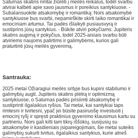
Saturnas skatins rimtai žiūrėti į meilės reikalus, todėl svarbu
atvirai kalbėti apie savo jausmus ir poreikius santykiuose. -
Subalansuokite atsakomybę ir romantiką: Nors atsakomybė
santykiuose bus svarbi, nepamirškite skirti laiko romantikai ir
emociniam artumui. Tai padės išlaikyti pusiausvyrą ir
sustiprins jūsų santykius. - Būkite atviri pokyčiams: Jupiteris
skatins augimą ir pokyčius, todėl 2025-aisiais svarbu būti
atviriems naujoms patirtims ir galimybėms, kurios gali
praturtinti jūsų meilės gyvenimą.
Santrauka:
2025 metai Ožiaragiui meilės srityje bus kupini stabilumo ir
galimybių augti. Jupiteris skatins plėtrą ir optimizmą
santykiuose, o Saturnas padės prisiimti atsakomybę ir
sustiprinti ilgalaikius ryšius. Tai metai, kai santykiai taps
rimtesni ir tvirtesni, ypač jei būsite pasiruošę investuoti į
emocinį ryšį ir spręsti praktinius gyvenimo klausimus kartu su
partneriu. Nors gali kilti tam tikrų iššūkių, susijusių su
atsakomybe ir kasdieniais įsipareigojimais, šie metai suteiks
galimybių sukurti tvirtus, ilgalaikius santykius, kurie atneš