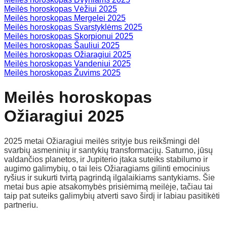
Meilės horoskopas Vėžiui 2025
Meilės horoskopas Mergelei 2025
Meilės horoskopas Svarstyklėms 2025
Meilės horoskopas Skorpionui 2025
Meilės horoskopas Šauliui 2025
Meilės horoskopas Ožiaragiui 2025
Meilės horoskopas Vandeniui 2025
Meilės horoskopas Žuvims 2025
Meilės horoskopas
Ožiaragiui 2025
2025 metai Ožiaragiui meilės srityje bus reikšmingi dėl
svarbių asmeninių ir santykių transformacijų. Saturno, jūsų
valdančios planetos, ir Jupiterio įtaka suteiks stabilumo ir
augimo galimybių, o tai leis Ožiaragiams gilinti emocinius
ryšius ir sukurti tvirtą pagrindą ilgalaikiams santykiams. Šie
metai bus apie atsakomybės prisiėmimą meilėje, tačiau tai
taip pat suteiks galimybių atverti savo širdį ir labiau pasitikėti
partneriu.