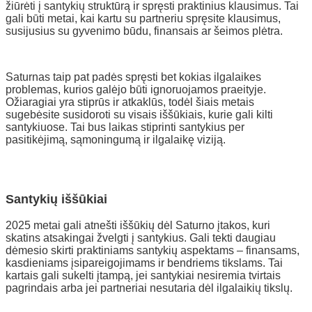
žiūrėti į santykių struktūrą ir spręsti praktinius klausimus. Tai
gali būti metai, kai kartu su partneriu spręsite klausimus,
susijusius su gyvenimo būdu, finansais ar šeimos plėtra.
Saturnas taip pat padės spręsti bet kokias ilgalaikes
problemas, kurios galėjo būti ignoruojamos praeityje.
Ožiaragiai yra stiprūs ir atkaklūs, todėl šiais metais
sugebėsite susidoroti su visais iššūkiais, kurie gali kilti
santykiuose. Tai bus laikas stiprinti santykius per
pasitikėjimą, sąmoningumą ir ilgalaikę viziją.
Santykių iššūkiai
2025 metai gali atnešti iššūkių dėl Saturno įtakos, kuri
skatins atsakingai žvelgti į santykius. Gali tekti daugiau
dėmesio skirti praktiniams santykių aspektams – finansams,
kasdieniams įsipareigojimams ir bendriems tikslams. Tai
kartais gali sukelti įtampą, jei santykiai nesiremia tvirtais
pagrindais arba jei partneriai nesutaria dėl ilgalaikių tikslų.