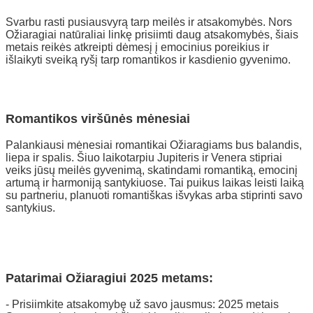
Svarbu rasti pusiausvyrą tarp meilės ir atsakomybės. Nors
Ožiaragiai natūraliai linkę prisiimti daug atsakomybės, šiais
metais reikės atkreipti dėmesį į emocinius poreikius ir
išlaikyti sveiką ryšį tarp romantikos ir kasdienio gyvenimo.
Romantikos viršūnės mėnesiai
Palankiausi mėnesiai romantikai Ožiaragiams bus balandis,
liepa ir spalis. Šiuo laikotarpiu Jupiteris ir Venera stipriai
veiks jūsų meilės gyvenimą, skatindami romantiką, emocinį
artumą ir harmoniją santykiuose. Tai puikus laikas leisti laiką
su partneriu, planuoti romantiškas išvykas arba stiprinti savo
santykius.
Patarimai Ožiaragiui 2025 metams:
- Prisiimkite atsakomybę už savo jausmus: 2025 metais