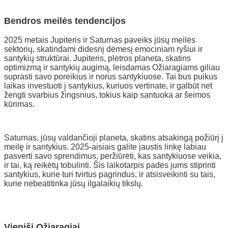
Bendros meilės tendencijos
2025 metais Jupiteris ir Saturnas paveiks jūsų meilės
sektorių, skatindami didesnį dėmesį emociniam ryšiui ir
santykių struktūrai. Jupiteris, plėtros planeta, skatins
optimizmą ir santykių augimą, leisdamas Ožiaragiams giliau
suprasti savo poreikius ir norus santykiuose. Tai bus puikus
laikas investuoti į santykius, kuriuos vertinate, ir galbūt net
žengti svarbius žingsnius, tokius kaip santuoka ar šeimos
kūrimas.
Saturnas, jūsų valdančioji planeta, skatins atsakingą požiūrį į
meilę ir santykius. 2025-aisiais galite jaustis linkę labiau
pasverti savo sprendimus, peržiūrėti, kas santykiuose veikia,
ir tai, ką reikėtų tobulinti. Šis laikotarpis padės jums stiprinti
santykius, kurie turi tvirtus pagrindus, ir atsisveikinti su tais,
kurie nebeatitinka jūsų ilgalaikių tikslų.
Vieniši Ožiaragiai