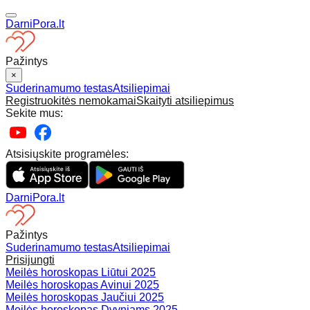
DarniPora.lt
Pažintys
×
Suderinamumo testas
Atsiliepimai
Registruokitės nemokamai
Skaityti atsiliepimus
Sekite mus:
Atsisiųskite programėles:
DarniPora.lt
Pažintys
Suderinamumo testas
Atsiliepimai
Prisijungti
Meilės horoskopas Liūtui 2025
Meilės horoskopas Avinui 2025
Meilės horoskopas Jaučiui 2025
Meilės horoskopas Dvyniams 2025